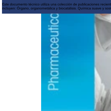
Este documento técnico utiliza una colección de publicaciones recie
incluyen: Órgano, organometálica y biocatálisis. Química suave y sost