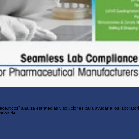
céuticos" analiza estrategias y soluciones para ayudar a los laborator
tión del...