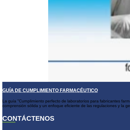
GUÍA DE CUMPLIMIENTO FARMACÉUTICO
La guía "Cumplimiento perfecto de laboratorios para fabricantes farma
comprensión sólida y un enfoque eficiente de las regulaciones y la ges
CONTÁCTENOS