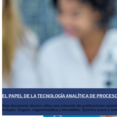
EL PAPEL DE LA TECNOLOGÍA ANALÍTICA DE PROCES
Este documento técnico utiliza una colección de publicaciones recie
incluyen: Órgano, organometálica y biocatálisis. Química suave y sost