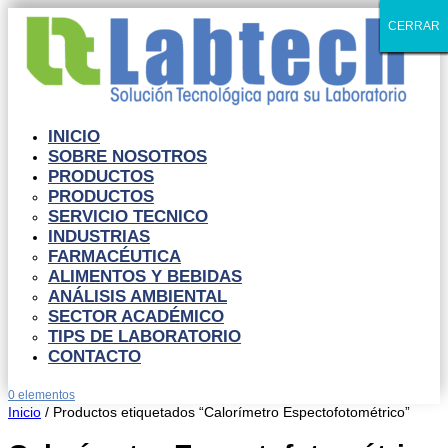
CERRAR
CERRAR
CERRAR
CERRAR
CERRAR
CERRAR
CERRAR
CERRAR
CERRAR
CERRAR
INICIO
SOBRE NOSOTROS
PRODUCTOS
PRODUCTOS
SERVICIO TECNICO
INDUSTRIAS
FARMACÉUTICA
ALIMENTOS Y BEBIDAS
ANÁLISIS AMBIENTAL
SECTOR ACADÉMICO
TIPS DE LABORATORIO
CONTACTO
0 elementos
Inicio
/ Productos etiquetados “Calorímetro Espectofotométrico”