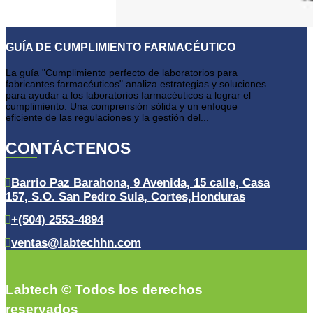
GUÍA DE CUMPLIMIENTO FARMACÉUTICO
La guía "Cumplimiento perfecto de laboratorios para
fabricantes farmacéuticos" analiza estrategias y soluciones
para ayudar a los laboratorios farmacéuticos a lograr el
cumplimiento. Una comprensión sólida y un enfoque
eficiente de las regulaciones y la gestión del...
CONTÁCTENOS
Barrio Paz Barahona, 9 Avenida, 15 calle, Casa
157, S.O. San Pedro Sula, Cortes,Honduras
+(504) 2553-4894
ventas@labtechhn.com
Labtech © Todos los derechos
reservados