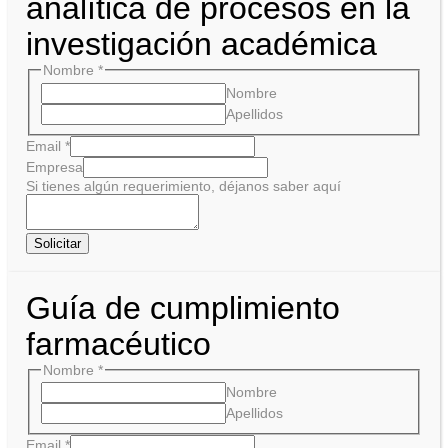
analítica de procesos en la
investigación académica
Nombre
*
Nombre
Apellidos
Email
*
Empresa
Si tienes algún requerimiento, déjanos saber aquí
Solicitar
Guía de cumplimiento
farmacéutico
Nombre
*
Nombre
Apellidos
Email
*