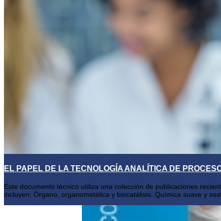
EL PAPEL DE LA TECNOLOGÍA ANALÍTICA DE PROCES
Este documento técnico utiliza una colección de publicaciones recie
incluyen: Órgano, organometálica y biocatálisis. Química suave y sost