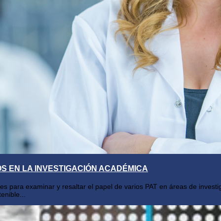
OS EN LA INVESTIGACIÓN ACADÉMICA
ntes para examinar y resaltar el papel de varios PAT en áreas de inve
enible...