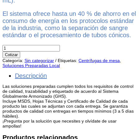
mL).
El sistema ofrece hasta un 40 % de ahorro en el
consumo de energía en los protocolos estándar
de la industria, como la separación de sangre
estándar o el procesamiento de tubos cónicos.
CENTRIFUGA
Thermo
Cotizar
Scientific™
Categoría:
Sin categorizar
Etiquetas:
Centrífugas de mesa
,
Sorvall
Soluciones Preparadas Local
ST1
Plus,
Descripción
TX-
400
Las soluciones preparadas cumplen todos los requisitos de control
cantidad
de calidad, trazabilidad y etiquetado de acuerdo al Sistema
Globalmente Armonizado (GHS).
Incluye MSDS, Hojas Técnicas y Certificado de Calidad de cada
producto las cuales se adjuntan con cada entrega. Se garantiza
productos de calidad con entregas en tiempos mínimos (3 a 5 días
hábiles).
¡Pregunta por la solución que necesites y olvídate de usar
ampollas!
Productos relacionados