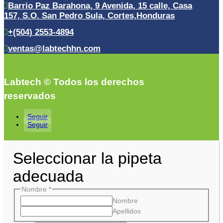
Barrio Paz Barahona, 9 Avenida, 15 calle, Casa
157, S.O. San Pedro Sula, Cortes,Honduras
+(504) 2553-4894
ventas@labtechhn.com
Labtech © Todos los derechos
reservados
Seguir
Seguir
Seleccionar la pipeta
adecuada
Nombre
*
Nombre
Apellidos