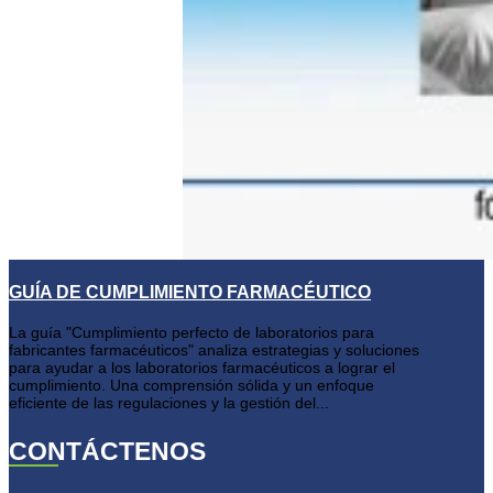
GUÍA DE CUMPLIMIENTO FARMACÉUTICO
La guía "Cumplimiento perfecto de laboratorios para
fabricantes farmacéuticos" analiza estrategias y soluciones
para ayudar a los laboratorios farmacéuticos a lograr el
cumplimiento. Una comprensión sólida y un enfoque
eficiente de las regulaciones y la gestión del...
CONTÁCTENOS