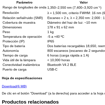
Parámetro
Valor
Rango de longitudes de onda
1,350–2,550 nm (7,400–3,920 cm⁻¹)
Resolución
λ = 1,500 nm, criterio FWHM: 16 nm (6
Relación señal/ruido (SNR)
Escaneo = 2 s, λ = 2,350 nm: 2,000 : 1
Cobertura de muestra
Diámetro del haz de luz: ~10 mm
Dimensiones
178 x 91 x 62 mm
Peso
1 kg
Temperatura de operación
-5 a +40 ºC
Protección (IP)
IP65
Tipo de batería
Dos baterías recargables 18,650, ree
Autonomía
800 escaneos (escaneo de 2 segundo
Tiempo de carga
6 horas (carga rápida a 1 A)
Vida útil de la lámpara
< 10,000 horas
Conectividad inalámbrica
Bluetooth V4.2 BLE
Puerto de carga
USB-C
Hoja de especificaciones
Download
(6 MB)
De clic en el botón "Download" (a la derecha) para acceder a la hoja 
Productos relacionados