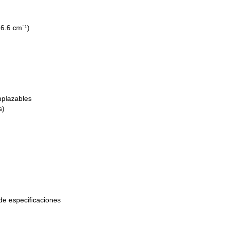
6.6 cm⁻¹)
mplazables
s)
de especificaciones