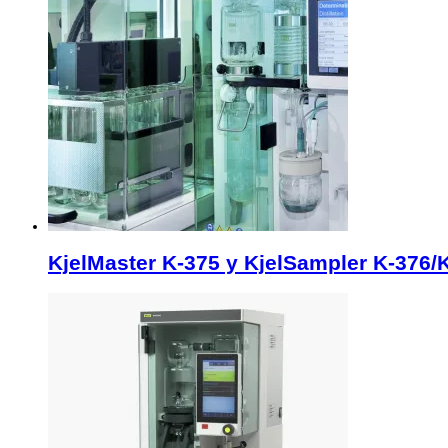
KjelMaster K-375 y KjelSampler K-376/